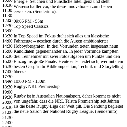
10:00
Energie, Seuchen und künstliche Intelligenz und stellt
10:30
Wissenschaftler vor, die diese Innovationen zum Leben
11:00
erwecken. (Senderinfo).
11:30
12:00
09:05 PM
· 55m
12:30
Top Speed Classics
13:00
13:30
In Top Speed im Fokus dreht sich alles um klassische
14:00
Fahrzeuge – gesehen durch die Augen ambitionierter
14:30
Hobbyfotografen. In drei Vorrunden treten insgesamt neun
15:00
Kandidaten gegeneinander an. In jeder Vorrunde kämpften
15:30
drei Teilnehmer mit zwei Fotoaufgaben um Punkte und den
16:00
Einzug ins große Finale. Heute entscheidet sich, wer mit dem
16:30
besten Gespür für Bildkomposition, Technik und Storytelling
17:00
überze
17:30
10:00 PM
· 130m
18:00
Rugby: NRL Premiership
18:30
19:00
Rugby ist in Australien Nationalsport, daher kommt es nicht
19:30
von ungefähr, dass die NRL Telstra Premiership seit Jahren
20:00
als die beste Rugby-Liga der Welt gilt. Die Sendung begleitet
20:30
die neue Saison der National Rugby League. (Senderinfo).
21:00
21:30
22:00