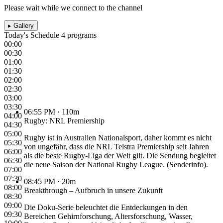
Please wait while we connect to the channel
▸
Gallery
Today's Schedule
4 programs
00:00
00:30
01:00
01:30
02:00
02:30
03:00
03:30
06:55 PM
· 110m
04:00
Rugby: NRL Premiership
04:30
05:00
Rugby ist in Australien Nationalsport, daher kommt es nicht
05:30
von ungefähr, dass die NRL Telstra Premiership seit Jahren
06:00
als die beste Rugby-Liga der Welt gilt. Die Sendung begleitet
06:30
die neue Saison der National Rugby League. (Senderinfo).
07:00
07:30
08:45 PM
· 20m
08:00
Breakthrough – Aufbruch in unsere Zukunft
08:30
09:00
Die Doku-Serie beleuchtet die Entdeckungen in den
09:30
Bereichen Gehirnforschung, Altersforschung, Wasser,