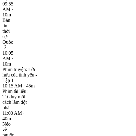
09:55
AM ·
10m
Bản
tin
thời
sự:
Quốc
tế
10:05
AM ·
10m
Phim truyện: Lời
hứa của tình yêu -
Tập 1
10:15 AM · 45m
Phim tài liệu:
Tư duy mới
cách làm đột
phá
11:00 AM ·
40m
Nẻo
về
nguồn