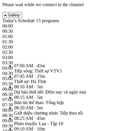
Please wait while we connect to the channel
▸
Gallery
Today's Schedule
15 programs
00:00
00:30
01:00
01:30
02:00
02:30
03:00
03:30
07:00 AM
· 45m
04:00
Tiếp sóng: Thời sự VTV1
04:30
07:45 AM
· 25m
05:00
Thời sự: Hà Tĩnh
05:30
08:10 AM
· 5m
06:00
Dự báo thời tiết: Đêm nay và ngày mai
06:30
08:15 AM
· 5m
07:00
Bản tin thể thao: Tổng hợp
07:30
08:20 AM
· 5m
08:00
Giới thiệu chương trình: Tiếp theo tối
08:30
08:25 AM
· 45m
09:00
Phim truyện: Lụa - Tập 10
09:30
09:10 AM
· 10m