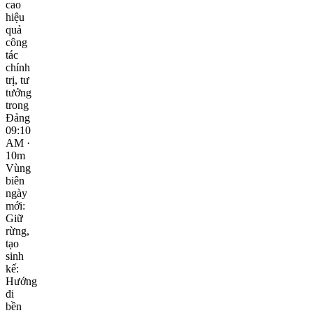
cao
hiệu
quả
công
tác
chính
trị, tư
tưởng
trong
Đảng
09:10
AM ·
10m
Vùng
biên
ngày
mới:
Giữ
rừng,
tạo
sinh
kế:
Hướng
đi
bền