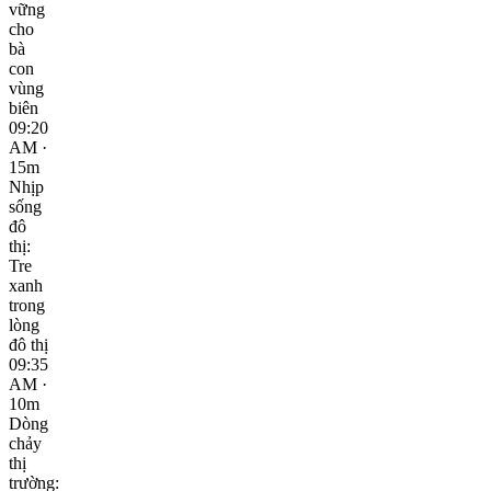
vững
cho
bà
con
vùng
biên
09:20
AM ·
15m
Nhịp
sống
đô
thị:
Tre
xanh
trong
lòng
đô thị
09:35
AM ·
10m
Dòng
chảy
thị
trường: