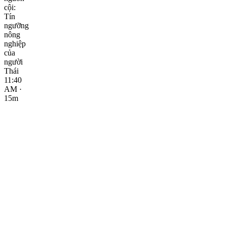
cội:
Tín
ngưỡng
nông
nghiệp
của
người
Thái
11:40
AM ·
15m