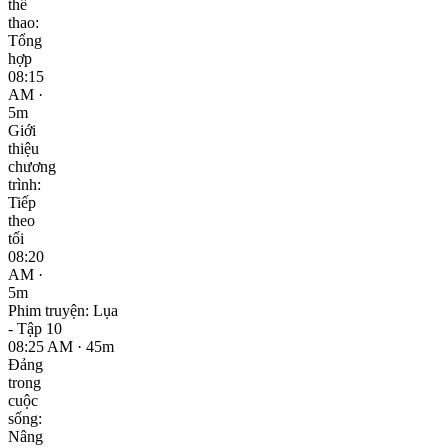
thể
thao:
Tổng
hợp
08:15
AM ·
5m
Giới
thiệu
chương
trình:
Tiếp
theo
tối
08:20
AM ·
5m
Phim truyện: Lụa
- Tập 10
08:25 AM · 45m
Đảng
trong
cuộc
sống:
Nâng