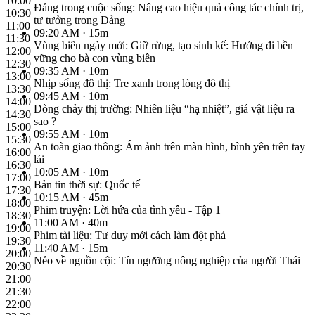
10:00
Đảng trong cuộc sống: Nâng cao hiệu quả công tác chính trị,
10:30
tư tưởng trong Đảng
11:00
09:20 AM
· 15m
11:30
Vùng biên ngày mới: Giữ rừng, tạo sinh kế: Hướng đi bền
12:00
vững cho bà con vùng biên
12:30
09:35 AM
· 10m
13:00
Nhịp sống đô thị: Tre xanh trong lòng đô thị
13:30
09:45 AM
· 10m
14:00
Dòng chảy thị trường: Nhiên liệu “hạ nhiệt”, giá vật liệu ra
14:30
sao ?
15:00
09:55 AM
· 10m
15:30
An toàn giao thông: Ám ảnh trên màn hình, bình yên trên tay
16:00
lái
16:30
10:05 AM
· 10m
17:00
Bản tin thời sự: Quốc tế
17:30
10:15 AM
· 45m
18:00
Phim truyện: Lời hứa của tình yêu - Tập 1
18:30
11:00 AM
· 40m
19:00
Phim tài liệu: Tư duy mới cách làm đột phá
19:30
11:40 AM
· 15m
20:00
Nẻo về nguồn cội: Tín ngưỡng nông nghiệp của người Thái
20:30
21:00
21:30
22:00