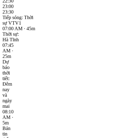
22:30
23:00
23:30
Tiếp sóng: Thời
sự VTV1
07:00 AM · 45m
Thời sự:
Hà Tĩnh
07:45
AM ·
25m
Dự
báo
thời
tiết:
Đêm
nay
và
ngày
mai
08:10
AM ·
5m
Bản
tin